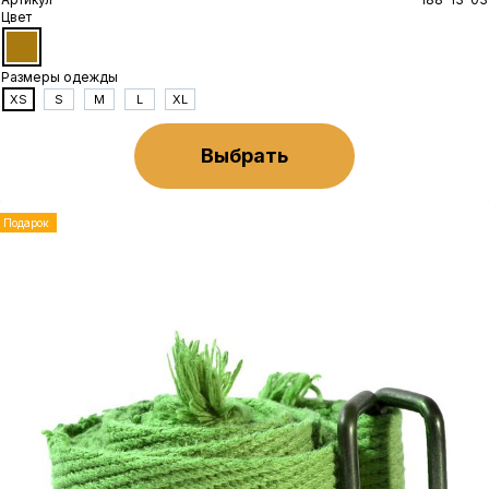
Цвет
Размеры одежды
XS
S
M
L
XL
Выбрать
Подарок